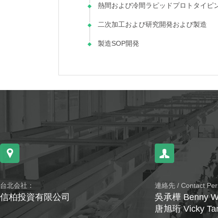
熱間および冷間ラピッドプロトタイピ
二次加工および研究開発および製造
製造SOP開発
台北会社：
連絡先 / Contact Pe
信柏投資有限公司
吳承樺 Benny W
唐旭珩 Vicky Ta