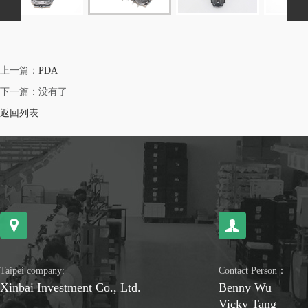
上一篇：
PDA
下一篇：没有了
返回列表
Taipei company:
Contact Person：
Xinbai Investment Co., Ltd.
Benny Wu
Vicky Tang