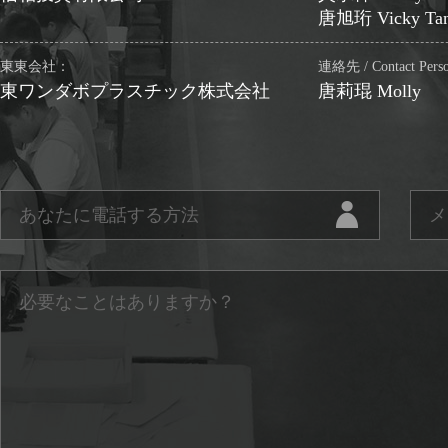
唐旭珩 Vicky Ta
東東会社：
連絡先 / Contact Per
東ワンダボプラスチック株式会社
唐莉琨 Molly