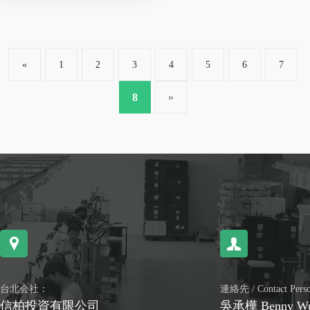
«
1
2
3
4
5
6
7
8
»
台北会社：
連絡先 / Contact Per
信柏投資有限公司
吳承樺 Benny W